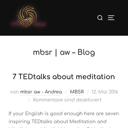
Zum
Inhalt
Suchen
Seiten
springen
nach:
mbsr | aw – Blog
7 TEDtalks about meditation
Veröffentlicht
von
mbsr aw - Andrea
MBSR
12. Mai 2016
am
Kommentare sind deaktiviert
If your English is good enough here are seven
inspiring TEDtalks about Meditation and