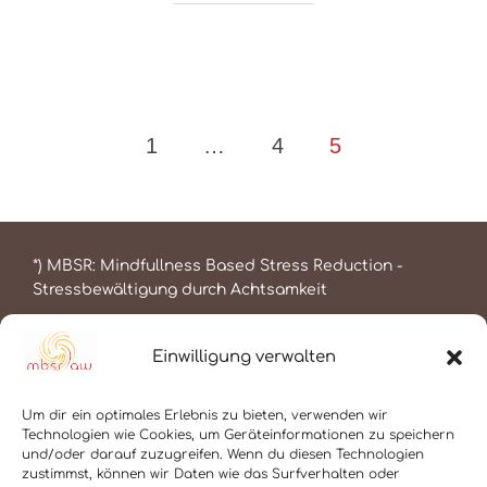
Seitennummerierung
1
…
4
5
der
Beiträge
*) MBSR: Mindfullness Based Stress Reduction -
Stressbewältigung durch Achtsamkeit
Einwilligung verwalten
Um dir ein optimales Erlebnis zu bieten, verwenden wir
Technologien wie Cookies, um Geräteinformationen zu speichern
und/oder darauf zuzugreifen. Wenn du diesen Technologien
Kalender
zustimmst, können wir Daten wie das Surfverhalten oder