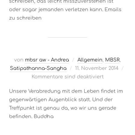
schreiben, das leicht misszuverstehen ist
oder sogar jemanden verletzen kann. Emails
zu schreiben
von
mbsr aw - Andrea
Allgemein
,
MBSR
,
Veröffentlicht
Satipathanna-Sangha
11. November 2014
am
Kommentare sind deaktiviert
Unsere Verabredung mit dem Leben findet im
gegenwärtigen Augenblick statt. Und der
Treffpunkt ist genau da, wo wir uns gerade
befinden. Buddha