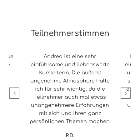
Teilnehmerstimmen
ruppe
Andrea ist eine sehr
Mir
ktiv
einfühlsame und liebenswerte
einen
Kursleiterin. Die äußerst
um in
angenehme Atmosphäre halte
so a
ich für sehr wichtig, da die
eine 
Teilnehmer auch mal etwas
m
unangenehmere Erfahrungen
unte
mit sich und ihren ganz
persönlichen Themen machen.
P.D.