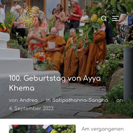
Zum
Inhalt
Suchen
Seiten
springen
nach:
100. Geburtstag von Ayya
Khema
von
Andrea
in
Satipathanna-Sangha
an
Veröffentlicht
4. September 2023
am
Am vergangenen