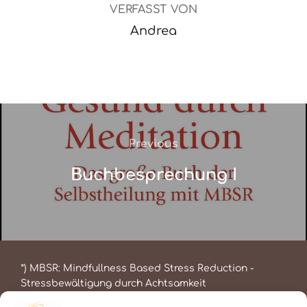
VERFASST VON
Andrea
Beitragsnavigation
Previous
Previous
Buchbesprechung I
*) MBSR: Mindfullness Based Stress Reduction -
Stressbewältigung durch Achtsamkeit