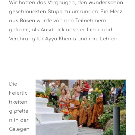
Wir hatten das Vergnügen, den
wunderschön
geschmückten Stupa
zu umrunden. Ein
Herz
aus Rosen
wurde von den Teilnehmern
geformt, als Ausdruck unserer Liebe und
Verehrung für Ayya Khema und ihre Lehren.
Die
Feierlic
hkeiten
gipfelte
n in der
Gelegen